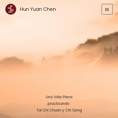
Ir
MEN
Hun Yuan Chen
al
contenido
PRIN
Una Vida Plena
practicando
Tai Chi Chuan y Chi Qong