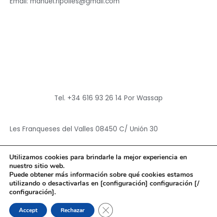
Email: manuel.ripolles@gmail.com
Tel. +34 616 93 26 14 Por Wassap
Les Franqueses del Valles 08450 C/ Unión 30
Utilizamos cookies para brindarle la mejor experiencia en
nuestro sitio web.
Puede obtener más información sobre qué cookies estamos
utilizando o desactivarlas en [configuración] configuración [/
Copyright © 2026
Hun Yuan Chen
configuración].
Powered by
Hun Yuan Chen
CERRAR EL BANNER DE CO
Accept
Rechazar