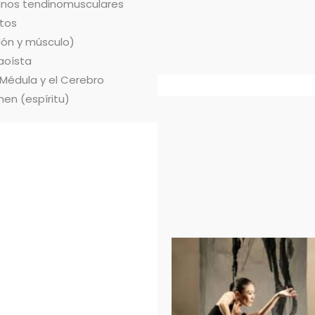
ianos tendinomusculares
tos
dón y músculo)
aoísta
 Médula y el Cerebro
hen (espíritu)