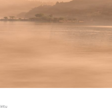
íritu