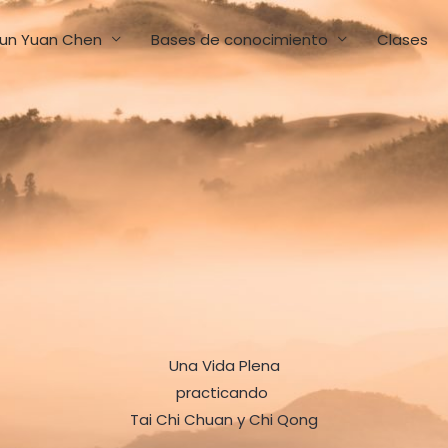
un Yuan Chen
Bases de conocimiento
Clases
Una Vida Plena
practicando
Tai Chi Chuan y Chi Qong