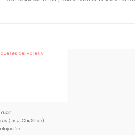
nqueses del Valles y
n Yuan
ros (Jing, Chi, Shen)
relajación