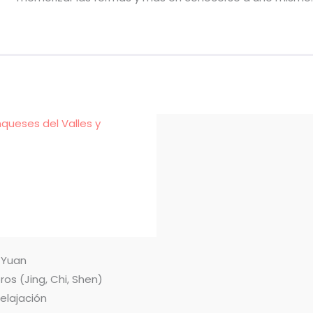
nqueses del Valles y
n Yuan
ros (Jing, Chi, Shen)
relajación