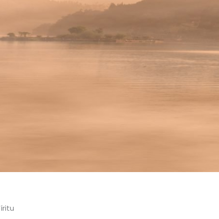
íritu