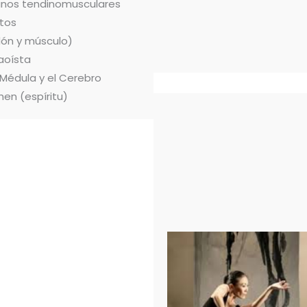
ianos tendinomusculares
tos
dón y músculo)
aoísta
 Médula y el Cerebro
hen (espíritu)