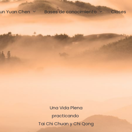
un Yuan Chen
Bases de conocimiento
Clases
Una Vida Plena
practicando
Tai Chi Chuan y Chi Qong