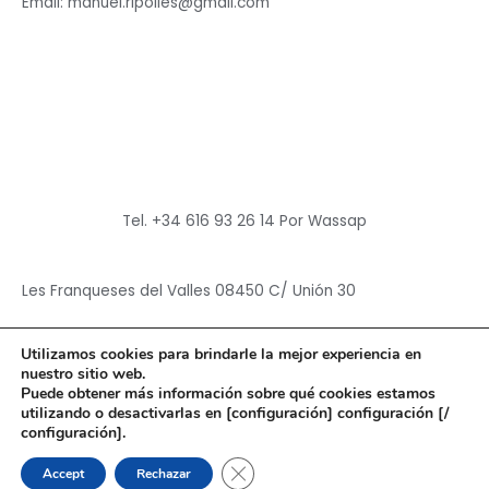
Email: manuel.ripolles@gmail.com
Tel. +34 616 93 26 14 Por Wassap
Les Franqueses del Valles 08450 C/ Unión 30
Utilizamos cookies para brindarle la mejor experiencia en
nuestro sitio web.
Puede obtener más información sobre qué cookies estamos
utilizando o desactivarlas en [configuración] configuración [/
Copyright © 2026
Hun Yuan Chen
configuración].
Powered by
Hun Yuan Chen
CERRAR EL BANNER DE CO
Accept
Rechazar