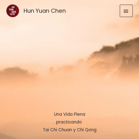
Ir
MEN
Hun Yuan Chen
al
contenido
PRIN
Una Vida Plena
practicando
Tai Chi Chuan y Chi Qong