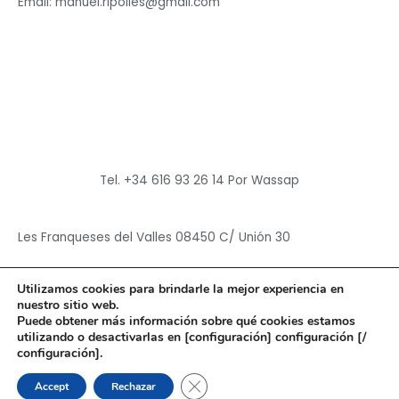
Email: manuel.ripolles@gmail.com
Tel. +34 616 93 26 14 Por Wassap
Les Franqueses del Valles 08450 C/ Unión 30
Utilizamos cookies para brindarle la mejor experiencia en
nuestro sitio web.
Puede obtener más información sobre qué cookies estamos
utilizando o desactivarlas en [configuración] configuración [/
Copyright © 2026
Hun Yuan Chen
configuración].
Powered by
Hun Yuan Chen
CERRAR EL BANNER DE CO
Accept
Rechazar