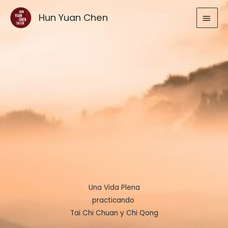
Ir
MEN
Hun Yuan Chen
al
contenido
PRIN
Una Vida Plena
practicando
Tai Chi Chuan y Chi Qong