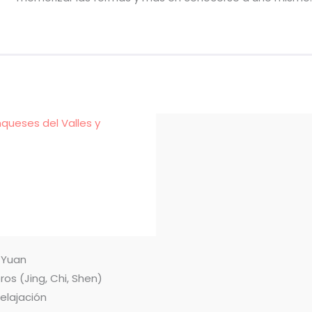
nqueses del Valles y
n Yuan
ros (Jing, Chi, Shen)
relajación