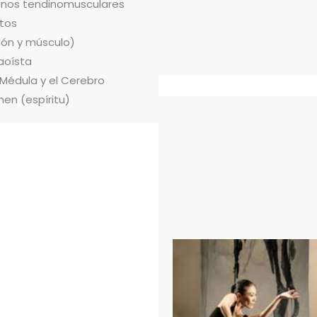
ianos tendinomusculares
tos
dón y músculo)
aoísta
 Médula y el Cerebro
hen (espíritu)