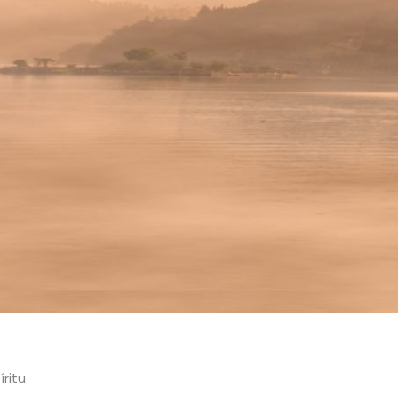
íritu