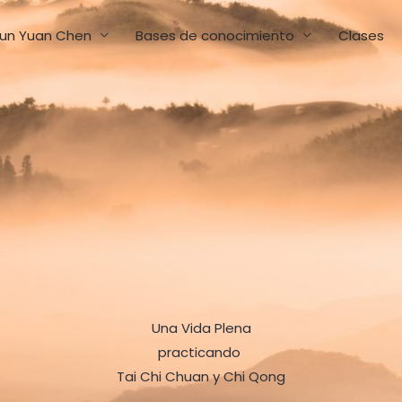
un Yuan Chen
Bases de conocimiento
Clases
Una Vida Plena
practicando
Tai Chi Chuan y Chi Qong