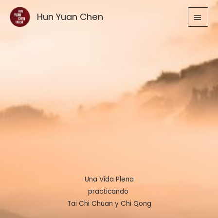
Ir
MEN
Hun Yuan Chen
al
contenido
PRIN
Una Vida Plena
practicando
Tai Chi Chuan y Chi Qong