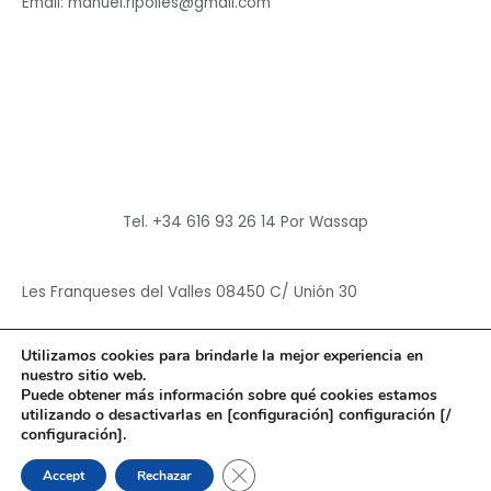
Email: manuel.ripolles@gmail.com
Tel. +34 616 93 26 14 Por Wassap
Les Franqueses del Valles 08450 C/ Unión 30
Utilizamos cookies para brindarle la mejor experiencia en
nuestro sitio web.
Puede obtener más información sobre qué cookies estamos
utilizando o desactivarlas en [configuración] configuración [/
Copyright © 2026
Hun Yuan Chen
configuración].
Powered by
Hun Yuan Chen
CERRAR EL BANNER DE CO
Accept
Rechazar