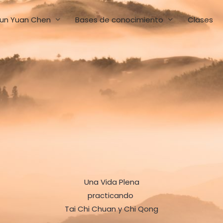
un Yuan Chen
Bases de conocimiento
Clases
Una Vida Plena
practicando
Tai Chi Chuan y Chi Qong