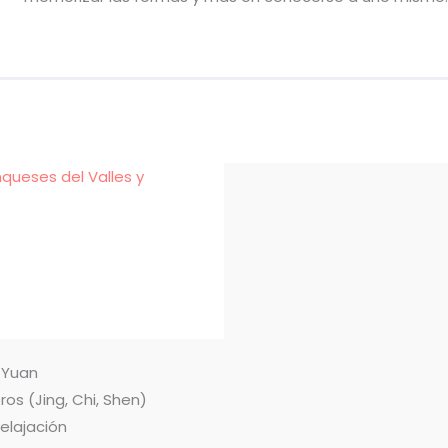
nqueses del Valles y
n Yuan
ros (Jing, Chi, Shen)
relajación