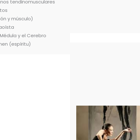
ianos tendinomusculares
tos
dón y músculo)
aoísta
 Médula y el Cerebro
hen (espíritu)