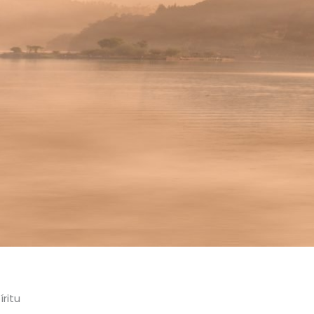
íritu