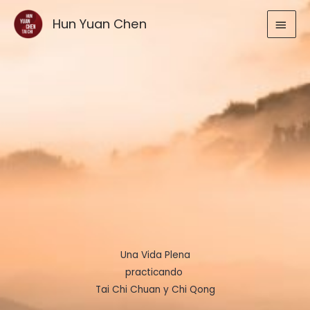
Ir
MEN
Hun Yuan Chen
al
contenido
PRIN
Una Vida Plena
practicando
Tai Chi Chuan y Chi Qong