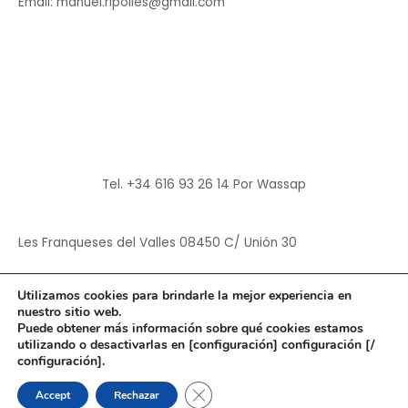
Email: manuel.ripolles@gmail.com
Tel. +34 616 93 26 14 Por Wassap
Les Franqueses del Valles 08450 C/ Unión 30
Utilizamos cookies para brindarle la mejor experiencia en
nuestro sitio web.
Puede obtener más información sobre qué cookies estamos
utilizando o desactivarlas en [configuración] configuración [/
Copyright © 2026
Hun Yuan Chen
configuración].
Powered by
Hun Yuan Chen
CERRAR EL BANNER DE CO
Accept
Rechazar