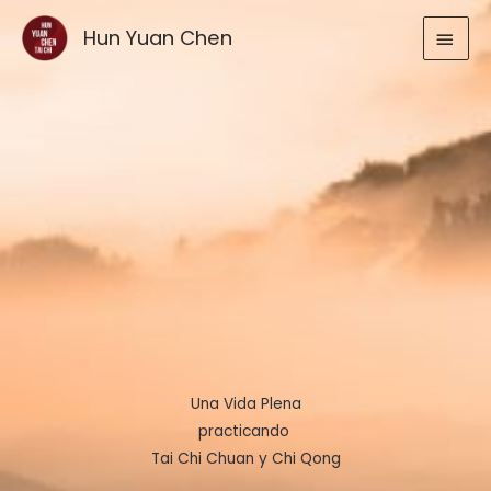
Ir
MEN
Hun Yuan Chen
al
contenido
PRIN
Una Vida Plena
practicando
Tai Chi Chuan y Chi Qong