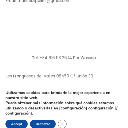
Email: manuel.ripolles@gmail.com
Tel. +34 616 93 26 14 Por Wassap
Les Franqueses del Valles 08450 C/ Unión 30
Utilizamos cookies para brindarle la mejor experiencia en
nuestro sitio web.
Puede obtener más información sobre qué cookies estamos
utilizando o desactivarlas en [configuración] configuración [/
Copyright © 2026
Hun Yuan Chen
configuración].
Powered by
Hun Yuan Chen
CERRAR EL BANNER DE CO
Accept
Rechazar