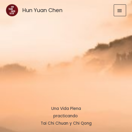
Ir
MEN
Hun Yuan Chen
al
contenido
PRIN
Una Vida Plena
practicando
Tai Chi Chuan y Chi Qong