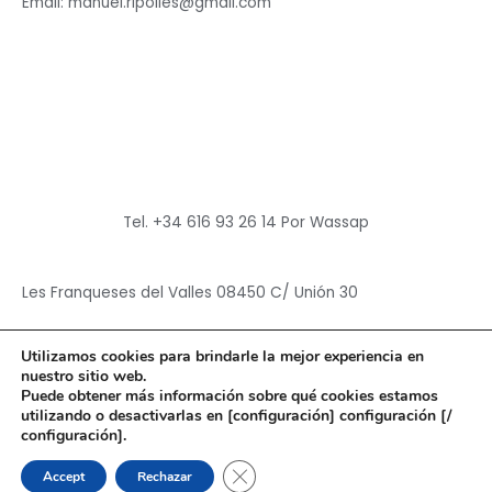
Email: manuel.ripolles@gmail.com
Tel. +34 616 93 26 14 Por Wassap
Les Franqueses del Valles 08450 C/ Unión 30
Utilizamos cookies para brindarle la mejor experiencia en
nuestro sitio web.
Puede obtener más información sobre qué cookies estamos
utilizando o desactivarlas en [configuración] configuración [/
Copyright © 2026
Hun Yuan Chen
configuración].
Powered by
Hun Yuan Chen
CERRAR EL BANNER DE CO
Accept
Rechazar