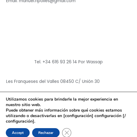
Email: manuel.ripolles@gmail.com
Tel. +34 616 93 26 14 Por Wassap
Les Franqueses del Valles 08450 C/ Unión 30
Utilizamos cookies para brindarle la mejor experiencia en
nuestro sitio web.
Puede obtener más información sobre qué cookies estamos
utilizando o desactivarlas en [configuración] configuración [/
Copyright © 2026
Hun Yuan Chen
configuración].
Powered by
Hun Yuan Chen
CERRAR EL BANNER DE CO
Accept
Rechazar