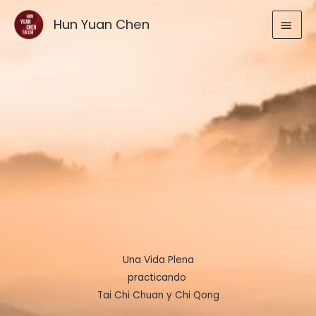
Ir
MEN
Hun Yuan Chen
al
contenido
PRIN
Una Vida Plena
practicando
Tai Chi Chuan y Chi Qong