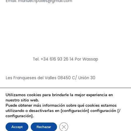
Email: manuel.ripolles@gmail.com
Tel. +34 616 93 26 14 Por Wassap
Les Franqueses del Valles 08450 C/ Unión 30
Utilizamos cookies para brindarle la mejor experiencia en
nuestro sitio web.
Puede obtener más información sobre qué cookies estamos
utilizando o desactivarlas en [configuración] configuración [/
Copyright © 2026
Hun Yuan Chen
configuración].
Powered by
Hun Yuan Chen
CERRAR EL BANNER DE CO
Accept
Rechazar