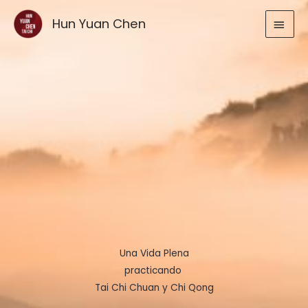
Ir
MEN
Hun Yuan Chen
al
contenido
PRIN
Una Vida Plena
practicando
Tai Chi Chuan y Chi Qong