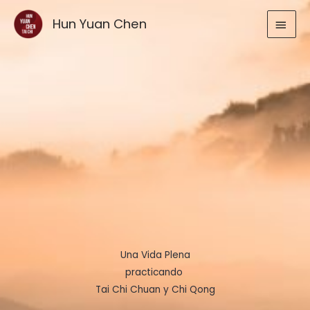
Ir
MEN
Hun Yuan Chen
al
contenido
PRIN
Una Vida Plena
practicando
Tai Chi Chuan y Chi Qong