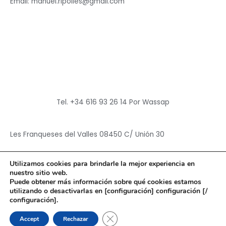
Email: manuel.ripolles@gmail.com
Tel. +34 616 93 26 14 Por Wassap
Les Franqueses del Valles 08450 C/ Unión 30
Utilizamos cookies para brindarle la mejor experiencia en
nuestro sitio web.
Puede obtener más información sobre qué cookies estamos
utilizando o desactivarlas en [configuración] configuración [/
Copyright © 2026
Hun Yuan Chen
configuración].
Powered by
Hun Yuan Chen
CERRAR EL BANNER DE CO
Accept
Rechazar