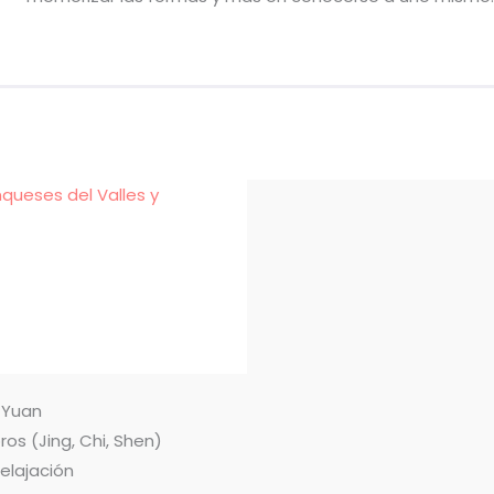
nqueses del Valles y
n Yuan
ros (Jing, Chi, Shen)
relajación