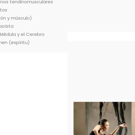
ianos tendinomusculares
tos
dón y músculo)
aoísta
 Médula y el Cerebro
hen (espíritu)