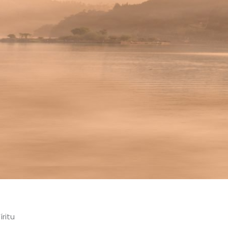
íritu