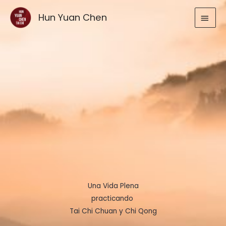
Ir
MEN
Hun Yuan Chen
al
contenido
PRIN
Una Vida Plena
practicando
Tai Chi Chuan y Chi Qong