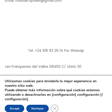
Email: manuel.ripolles@gmail.com
Tel. +34 616 93 26 14 Por Wassap
Les Franqueses del Valles 08450 C/ Unión 30
Utilizamos cookies para brindarle la mejor experiencia en
nuestro sitio web.
Puede obtener más información sobre qué cookies estamos
utilizando o desactivarlas en [configuración] configuración [/
Copyright © 2026
Hun Yuan Chen
configuración].
Powered by
Hun Yuan Chen
CERRAR EL BANNER DE CO
Accept
Rechazar