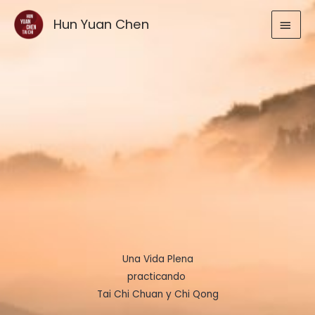
Ir
MEN
Hun Yuan Chen
al
contenido
PRIN
Una Vida Plena
practicando
Tai Chi Chuan y Chi Qong