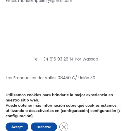
Email: manuel.ripolles@gmail.com
Tel. +34 616 93 26 14 Por Wassap
Les Franqueses del Valles 08450 C/ Unión 30
Utilizamos cookies para brindarle la mejor experiencia en
nuestro sitio web.
Puede obtener más información sobre qué cookies estamos
utilizando o desactivarlas en [configuración] configuración [/
Copyright © 2026
Hun Yuan Chen
configuración].
Powered by
Hun Yuan Chen
CERRAR EL BANNER DE CO
Accept
Rechazar