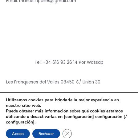
Email: manuel.ripolles@gmail.com
Tel. +34 616 93 26 14 Por Wassap
Les Franqueses del Valles 08450 C/ Unión 30
Utilizamos cookies para brindarle la mejor experiencia en
nuestro sitio web.
Puede obtener más información sobre qué cookies estamos
utilizando o desactivarlas en [configuración] configuración [/
Copyright © 2026
Hun Yuan Chen
configuración].
Powered by
Hun Yuan Chen
CERRAR EL BANNER DE CO
Accept
Rechazar