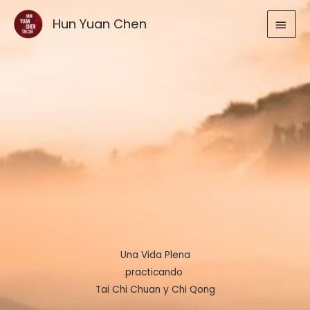
Ir
MEN
Hun Yuan Chen
al
contenido
PRIN
Una Vida Plena
practicando
Tai Chi Chuan y Chi Qong