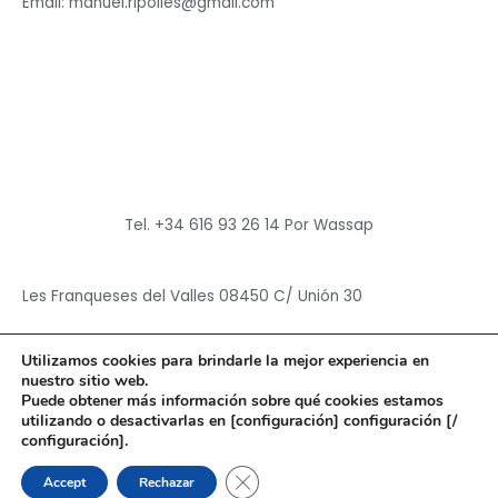
Email: manuel.ripolles@gmail.com
Tel. +34 616 93 26 14 Por Wassap
Les Franqueses del Valles 08450 C/ Unión 30
Utilizamos cookies para brindarle la mejor experiencia en
nuestro sitio web.
Puede obtener más información sobre qué cookies estamos
utilizando o desactivarlas en [configuración] configuración [/
Copyright © 2026
Hun Yuan Chen
configuración].
Powered by
Hun Yuan Chen
CERRAR EL BANNER DE CO
Accept
Rechazar