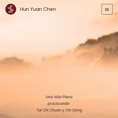
Ir
MEN
Hun Yuan Chen
al
contenido
PRIN
Una Vida Plena
practicando
Tai Chi Chuan y Chi Qong