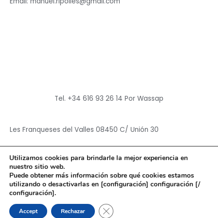
Email: manuel.ripolles@gmail.com
Tel. +34 616 93 26 14 Por Wassap
Les Franqueses del Valles 08450 C/ Unión 30
Utilizamos cookies para brindarle la mejor experiencia en
nuestro sitio web.
Puede obtener más información sobre qué cookies estamos
utilizando o desactivarlas en [configuración] configuración [/
Copyright © 2026
Hun Yuan Chen
configuración].
Powered by
Hun Yuan Chen
CERRAR EL BANNER DE CO
Accept
Rechazar