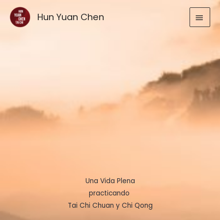
Ir
MEN
Hun Yuan Chen
al
contenido
PRIN
Una Vida Plena
practicando
Tai Chi Chuan y Chi Qong