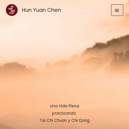
Ir
MEN
Hun Yuan Chen
al
contenido
PRIN
Una Vida Plena
practicando
Tai Chi Chuan y Chi Qong