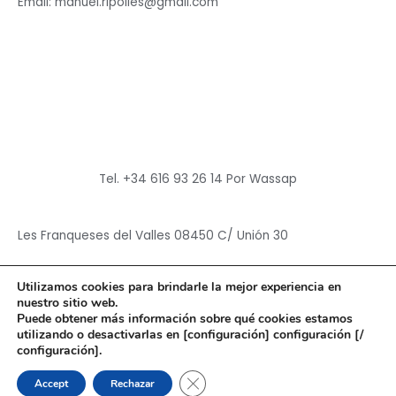
Email: manuel.ripolles@gmail.com
Tel. +34 616 93 26 14 Por Wassap
Les Franqueses del Valles 08450 C/ Unión 30
Utilizamos cookies para brindarle la mejor experiencia en
nuestro sitio web.
Puede obtener más información sobre qué cookies estamos
utilizando o desactivarlas en [configuración] configuración [/
Copyright © 2026
Hun Yuan Chen
configuración].
Powered by
Hun Yuan Chen
CERRAR EL BANNER DE CO
Accept
Rechazar